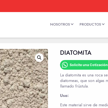
NOSOTROS
PRODUCTOS
DIATOMITA
Solicite una Cotización
La diatomita es una roca s
diatomeas, que son algas m
llamado frústula.
Uso:
Este material sirve de medio