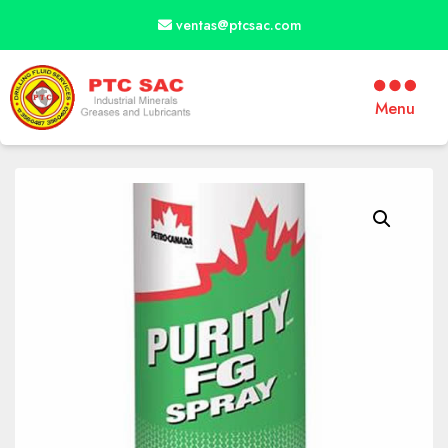
ventas@ptcsac.com
Menu